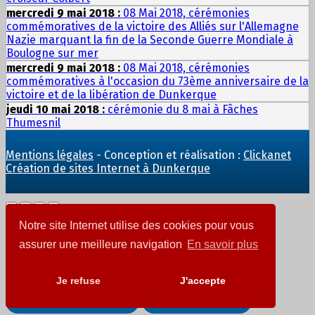
mercredi 9 mai 2018 :
08 Mai 2018, cérémonies
commémoratives de la victoire des Alliés sur l'Allemagne
Nazie marquant la fin de la Seconde Guerre Mondiale à
Boulogne sur mer
mercredi 9 mai 2018 :
08 Mai 2018, cérémonies
commémoratives à l'occasion du 73ème anniversaire de la
victoire et de la libération de Dunkerque
jeudi 10 mai 2018 :
cérémonie du 8 mai à Fâches
Thumesnil
Mentions légales
- Conception et réalisation :
Clickanet
Création de sites Internet à Dunkerque
Notre site Internet utilise des cookies pour vous
Ajout au panier
assurer une meilleure navigation
En savoir plus
Je refuse
J'accepte
Vos billets ont été ajoutés à votre panier d'achat.
Continuer vos achats
Voir votre panier