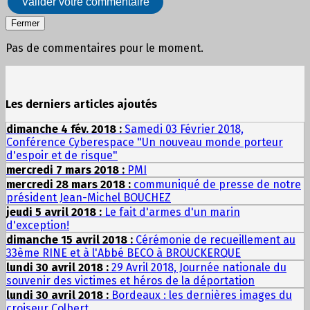
Valider votre commentaire
Fermer
Pas de commentaires pour le moment.
Les derniers articles ajoutés
dimanche 4 fév. 2018 :
Samedi 03 Février 2018,
Conférence Cyberespace "Un nouveau monde porteur
d'espoir et de risque"
mercredi 7 mars 2018 :
PMI
mercredi 28 mars 2018 :
communiqué de presse de notre
président Jean-Michel BOUCHEZ
jeudi 5 avril 2018 :
Le fait d'armes d'un marin
d'exception!
dimanche 15 avril 2018 :
Cérémonie de recueillement au
33ème RINE et à l'Abbé BECO à BROUCKERQUE
lundi 30 avril 2018 :
29 Avril 2018, Journée nationale du
souvenir des victimes et héros de la déportation
lundi 30 avril 2018 :
Bordeaux : les dernières images du
croiseur Colbert