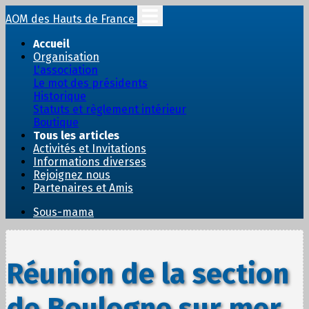
AOM des Hauts de France
Accueil
Organisation
L'association
Le mot des présidents
Historique
Statuts et règlement intérieur
Boutique
Tous les articles
Activités et Invitations
Informations diverses
Rejoignez nous
Partenaires et Amis
Sous-mama
Réunion de la section
de Boulogne sur mer