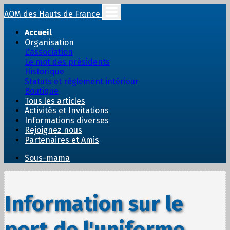
AOM des Hauts de France
Accueil
Organisation
L'association
Le mot des présidents
Historique
Statuts et règlement intérieur
Boutique
Tous les articles
Activités et Invitations
Informations diverses
Rejoignez nous
Partenaires et Amis
Sous-mama
Information sur le
port de l'uniforme