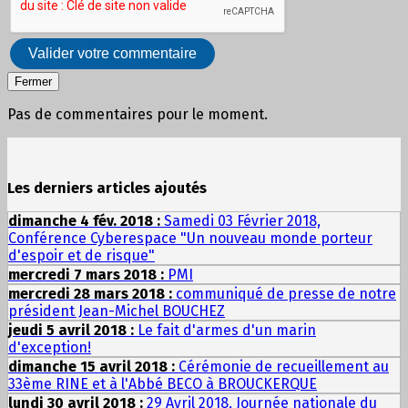
Valider votre commentaire
Fermer
Pas de commentaires pour le moment.
Les derniers articles ajoutés
dimanche 4 fév. 2018 :
Samedi 03 Février 2018,
Conférence Cyberespace "Un nouveau monde porteur
d'espoir et de risque"
mercredi 7 mars 2018 :
PMI
mercredi 28 mars 2018 :
communiqué de presse de notre
président Jean-Michel BOUCHEZ
jeudi 5 avril 2018 :
Le fait d'armes d'un marin
d'exception!
dimanche 15 avril 2018 :
Cérémonie de recueillement au
33ème RINE et à l'Abbé BECO à BROUCKERQUE
lundi 30 avril 2018 :
29 Avril 2018, Journée nationale du