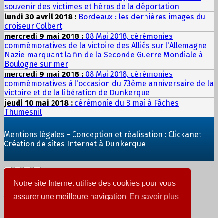
souvenir des victimes et héros de la déportation
lundi 30 avril 2018 :
Bordeaux : les dernières images du
croiseur Colbert
mercredi 9 mai 2018 :
08 Mai 2018, cérémonies
commémoratives de la victoire des Alliés sur l'Allemagne
Nazie marquant la fin de la Seconde Guerre Mondiale à
Boulogne sur mer
mercredi 9 mai 2018 :
08 Mai 2018, cérémonies
commémoratives à l'occasion du 73ème anniversaire de la
victoire et de la libération de Dunkerque
jeudi 10 mai 2018 :
cérémonie du 8 mai à Fâches
Thumesnil
Mentions légales
- Conception et réalisation :
Clickanet
Création de sites Internet à Dunkerque
Notre site Internet utilise des cookies pour vous
Ajout au panier
assurer une meilleure navigation
En savoir plus