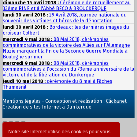
dimanche 15 avril 2018 :
Cérémonie de recueillement au
33ème RINE et à l'Abbé BECO à BROUCKERQUE
lundi 30 avril 2018 :
29 Avril 2018, Journée nationale du
souvenir des victimes et héros de la déportation
lundi 30 avril 2018 :
Bordeaux : les dernières images du
croiseur Colbert
mercredi 9 mai 2018 :
08 Mai 2018, cérémonies
commémoratives de la victoire des Alliés sur l'Allemagne
Nazie marquant la fin de la Seconde Guerre Mondiale à
Boulogne sur mer
mercredi 9 mai 2018 :
08 Mai 2018, cérémonies
commémoratives à l'occasion du 73ème anniversaire de la
victoire et de la libération de Dunkerque
jeudi 10 mai 2018 :
cérémonie du 8 mai à Fâches
Thumesnil
Mentions légales
- Conception et réalisation :
Clickanet
Création de sites Internet à Dunkerque
Notre site Internet utilise des cookies pour vous