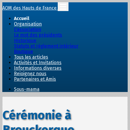
AOM des Hauts de France
Accueil
Organisation
L'association
Le mot des présidents
Historique
Statuts et règlement intérieur
Boutique
Tous les articles
Activités et Invitations
Informations diverses
Rejoignez nous
Partenaires et Amis
Sous-mama
Cérémonie à
Brouckerque