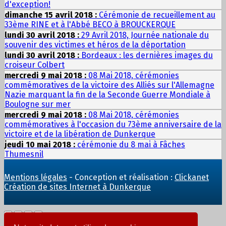
d'exception!
dimanche 15 avril 2018 :
Cérémonie de recueillement au
33ème RINE et à l'Abbé BECO à BROUCKERQUE
lundi 30 avril 2018 :
29 Avril 2018, Journée nationale du
souvenir des victimes et héros de la déportation
lundi 30 avril 2018 :
Bordeaux : les dernières images du
croiseur Colbert
mercredi 9 mai 2018 :
08 Mai 2018, cérémonies
commémoratives de la victoire des Alliés sur l'Allemagne
Nazie marquant la fin de la Seconde Guerre Mondiale à
Boulogne sur mer
mercredi 9 mai 2018 :
08 Mai 2018, cérémonies
commémoratives à l'occasion du 73ème anniversaire de la
victoire et de la libération de Dunkerque
jeudi 10 mai 2018 :
cérémonie du 8 mai à Fâches
Thumesnil
Mentions légales
- Conception et réalisation :
Clickanet
Création de sites Internet à Dunkerque