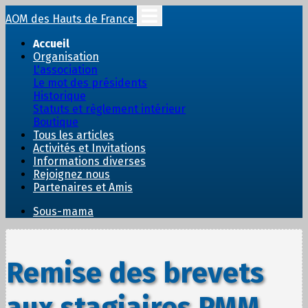
AOM des Hauts de France
Accueil
Organisation
L'association
Le mot des présidents
Historique
Statuts et règlement intérieur
Boutique
Tous les articles
Activités et Invitations
Informations diverses
Rejoignez nous
Partenaires et Amis
Sous-mama
Remise des brevets
aux stagiaires PMM