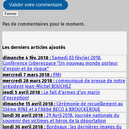
Valider votre commentaire
Fermer
Pas de commentaires pour le moment.
Les derniers articles ajoutés
dimanche 4 fév. 2018 :
Samedi 03 Février 2018,
Conférence Cyberespace "Un nouveau monde porteur
d'espoir et de risque"
mercredi 7 mars 2018 :
PMI
mercredi 28 mars 2018 :
communiqué de presse de notre
président Jean-Michel BOUCHEZ
jeudi 5 avril 2018 :
Le fait d'armes d'un marin
d'exception!
dimanche 15 avril 2018 :
Cérémonie de recueillement au
33ème RINE et à l'Abbé BECO à BROUCKERQUE
lundi 30 avril 2018 :
29 Avril 2018, Journée nationale du
souvenir des victimes et héros de la déportation
lundi 30 avril 2018 :
Bordeaux : les dernières images du