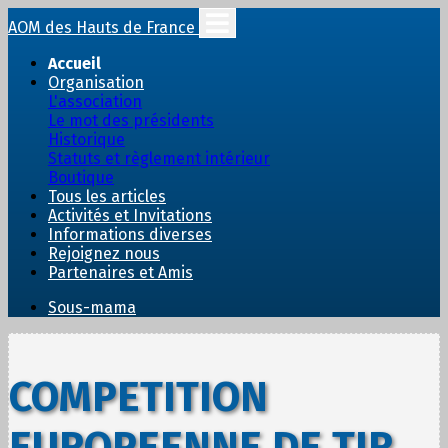
AOM des Hauts de France
Accueil
Organisation
L'association
Le mot des présidents
Historique
Statuts et règlement intérieur
Boutique
Tous les articles
Activités et Invitations
Informations diverses
Rejoignez nous
Partenaires et Amis
Sous-mama
COMPETITION
EUROPEENNE DE TIR