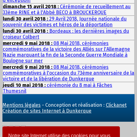
d'exception!
dimanche 15 avril 2018 :
Cérémonie de recueillement au
33ème RINE et à l'Abbé BECO à BROUCKERQUE
lundi 30 avril 2018 :
29 Avril 2018, Journée nationale du
souvenir des victimes et héros de la déportation
lundi 30 avril 2018 :
Bordeaux : les dernières images du
croiseur Colbert
mercredi 9 mai 2018 :
08 Mai 2018, cérémonies
commémoratives de la victoire des Alliés sur l'Allemagne
Nazie marquant la fin de la Seconde Guerre Mondiale à
Boulogne sur mer
mercredi 9 mai 2018 :
08 Mai 2018, cérémonies
commémoratives à l'occasion du 73ème anniversaire de la
victoire et de la libération de Dunkerque
jeudi 10 mai 2018 :
cérémonie du 8 mai à Fâches
Thumesnil
Mentions légales
- Conception et réalisation :
Clickanet
Création de sites Internet à Dunkerque
Notre site Internet utilise des cookies pour vous