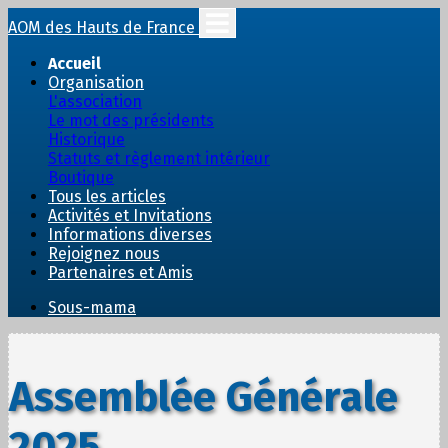
AOM des Hauts de France
Accueil
Organisation
L'association
Le mot des présidents
Historique
Statuts et règlement intérieur
Boutique
Tous les articles
Activités et Invitations
Informations diverses
Rejoignez nous
Partenaires et Amis
Sous-mama
Assemblée Générale
2025